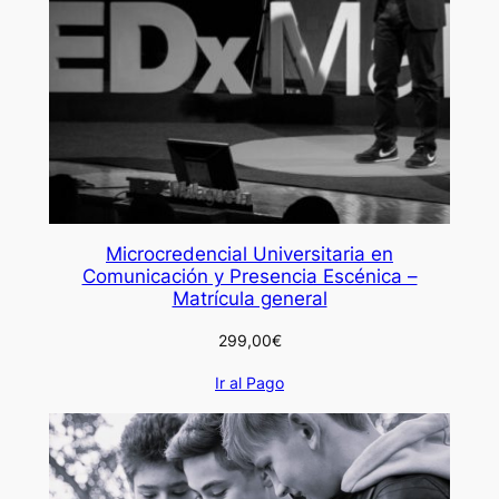
Microcredencial Universitaria en
Comunicación y Presencia Escénica –
Matrícula general
299,00
€
Ir al Pago