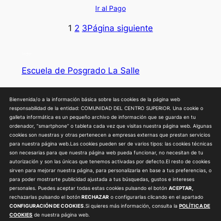
Ir al Pago
1
2
3
Página siguiente
Escuela de Posgrado La Salle
Privacidad
Social
Bienvenida/o a la información básica sobre las cookies de la página web
responsabilidad de la entidad: COMUNIDAD DEL CENTRO SUPERIOR. Una cookie o
Política de devoluciones y reembolsos
Linkedin
galleta informática es un pequeño archivo de información que se guarda en tu
Política de privacidad
Facebook
ordenador, “smartphone” o tableta cada vez que visitas nuestra página web. Algunas
Protección de Datos
Instagram
cookies son nuestras y otras pertenecen a empresas externas que prestan servicios
para nuestra página web.Las cookies pueden ser de varios tipos: las cookies técnicas
Política de Cookies
Youtube
son necesarias para que nuestra página web pueda funcionar, no necesitan de tu
Sugerencias y Reclamaciones
autorización y son las únicas que tenemos activadas por defecto.El resto de cookies
Contacta con nosotros
sirven para mejorar nuestra página, para personalizarla en base a tus preferencias, o
para poder mostrarte publicidad ajustada a tus búsquedas, gustos e intereses
personales. Puedes aceptar todas estas cookies pulsando el botón
ACEPTAR,
rechazarlas pulsando el botón
RECHAZAR
o configurarlas clicando en el apartado
La Salle Escuela de Posgrado. 2024. |
Aviso Legal
|
CONFIGURACIÓN DE COOKIES
.Si quieres más información, consulta la
POLÍTICA DE
Términos y Condiciones
.
COOKIES
de nuestra página web.