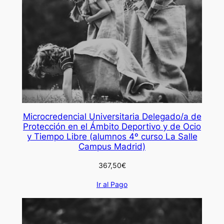
Microcredencial Universitaria Delegado/a de
Protección en el Ámbito Deportivo y de Ocio
y Tiempo Libre (alumnos 4º curso La Salle
Campus Madrid)
367,50
€
Ir al Pago