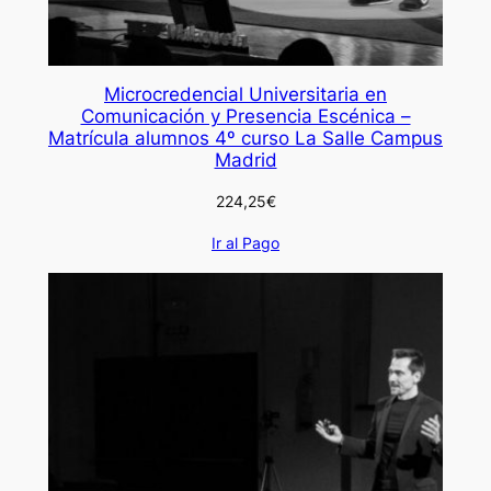
Microcredencial Universitaria en
Comunicación y Presencia Escénica –
Matrícula alumnos 4º curso La Salle Campus
Madrid
224,25
€
Ir al Pago