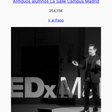
Antiguos alumnos La Salle Campus Madrid
254,15
€
Ir al Pago