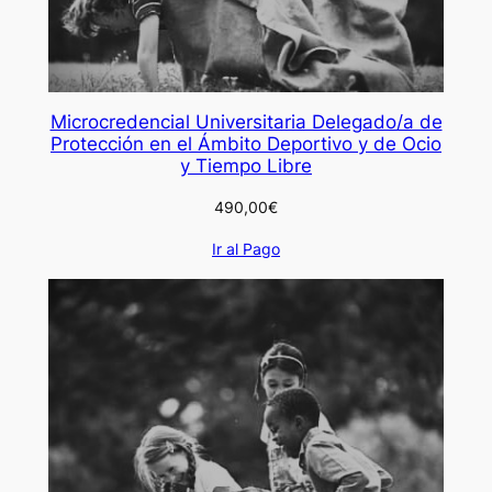
Microcredencial Universitaria Delegado/a de
Protección en el Ámbito Deportivo y de Ocio
y Tiempo Libre
490,00
€
Ir al Pago