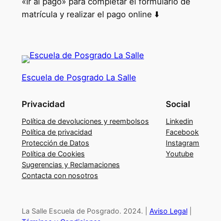
«Ir al pago» para completar el formulario de
e
matrícula y realizar el pago online ⬇️
M
o
n
i
t
Escuela de Posgrado La Salle
o
r
Privacidad
Social
e
Política de devoluciones y reembolsos
Linkedin
s
Política de privacidad
Facebook
d
Protección de Datos
Instagram
e
Política de Cookies
Youtube
T
Sugerencias y Reclamaciones
Contacta con nosotros
i
e
m
La Salle Escuela de Posgrado. 2024. |
Aviso Legal
|
p