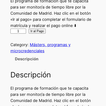
El programa de formación que te capacita
para ser monitor/a de tiempo libre por la
Comunidad de Madrid. Haz clic en el botón
«Ir al pago» para completar el formulario de
matrícula y realizar el pago online ⬇️
C
Ir al Pago
u
r
Category:
Másters, programas y
s
microcredenciales
o
Descripción
O
f
Descripción
i
c
i
El programa de formación que te capacita
a
para ser monitor/a de tiempo libre por la
l
Comunidad de Madrid. Haz clic en el botón
d