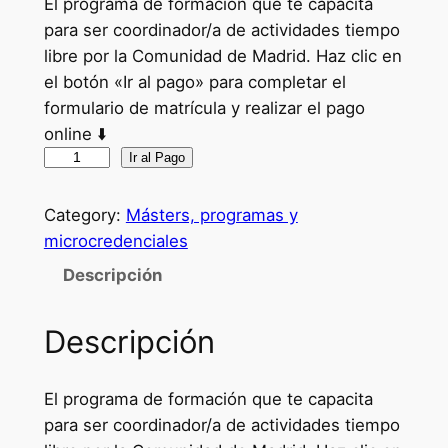
El programa de formación que te capacita
para ser coordinador/a de actividades tiempo
libre por la Comunidad de Madrid. Haz clic en
el botón «Ir al pago» para completar el
formulario de matrícula y realizar el pago
online ⬇️
C
Ir al Pago
u
r
Category:
Másters, programas y
s
microcredenciales
o
Descripción
O
f
Descripción
i
c
i
El programa de formación que te capacita
a
para ser coordinador/a de actividades tiempo
l