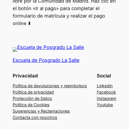
libre por la Comunidad de Madrid. Haz clic en
d
el botón «Ir al pago» para completar el
e
formulario de matrícula y realizar el pago
C
online ⬇️
o
o
r
d
i
Escuela de Posgrado La Salle
n
a
Privacidad
Social
d
Política de devoluciones y reembolsos
Linkedin
o
Política de privacidad
Facebook
r
Protección de Datos
Instagram
e
Política de Cookies
Youtube
s
Sugerencias y Reclamaciones
Contacta con nosotros
d
e