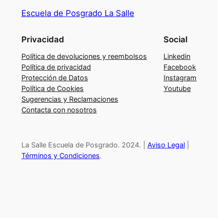
c
Escuela de Posgrado La Salle
a
d
Privacidad
Social
e
v
Política de devoluciones y reembolsos
Linkedin
e
Política de privacidad
Facebook
Protección de Datos
Instagram
n
Política de Cookies
Youtube
t
Sugerencias y Reclamaciones
a
Contacta con nosotros
c
o
n
La Salle Escuela de Posgrado. 2024. |
Aviso Legal
|
s
Términos y Condiciones
.
u
l
t
i