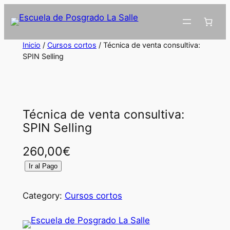
Inicio
/
Cursos cortos
/ Técnica de venta consultiva:
SPIN Selling
Técnica de venta consultiva:
SPIN Selling
260,00
€
T
Ir al Pago
é
c
Category:
Cursos cortos
n
i