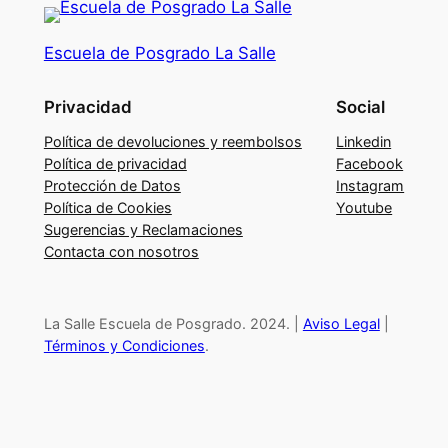
S
k
Escuela de Posgrado La Salle
i
l
Privacidad
Social
l
s
Política de devoluciones y reembolsos
Linkedin
e
Política de privacidad
Facebook
Protección de Datos
Instagram
s
Política de Cookies
Youtube
e
Sugerencias y Reclamaciones
n
Contacta con nosotros
c
i
a
La Salle Escuela de Posgrado. 2024. |
Aviso Legal
|
l
Términos y Condiciones
.
e
s
p