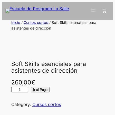
Inicio
/
Cursos cortos
/ Soft Skills esenciales para
asistentes de dirección
Soft Skills esenciales para
asistentes de dirección
260,00
€
S
Ir al Pago
o
f
Category:
Cursos cortos
t