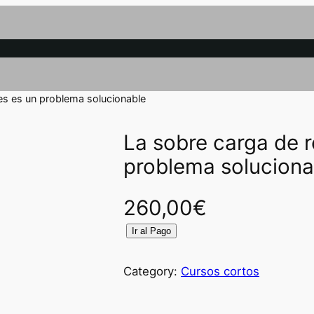
es es un problema solucionable
La sobre carga de 
problema soluciona
260,00
€
L
Ir al Pago
a
s
Category:
Cursos cortos
o
b