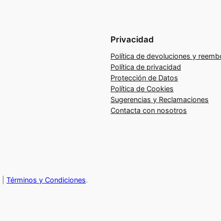
r
e
c
Privacidad
a
Política de devoluciones y reemb
r
Política de privacidad
g
Protección de Datos
a
Política de Cookies
d
Sugerencias y Reclamaciones
e
Contacta con nosotros
r
e
u
n
i
|
Términos y Condiciones
.
o
n
e