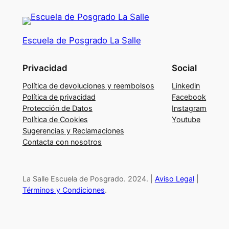
H
4
.
Escuela de Posgrado La Salle
0
R
Privacidad
Social
e
d
Política de devoluciones y reembolsos
Linkedin
e
Política de privacidad
Facebook
Protección de Datos
Instagram
f
Política de Cookies
Youtube
i
Sugerencias y Reclamaciones
n
Contacta con nosotros
i
e
n
La Salle Escuela de Posgrado. 2024. |
Aviso Legal
|
d
Términos y Condiciones
.
o
l