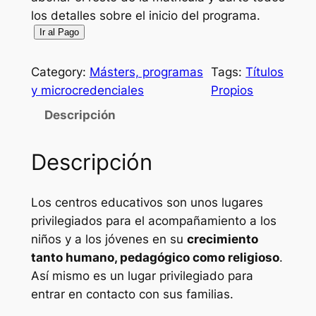
los detalles sobre el inicio del programa.
R
Ir al Pago
e
s
Category:
Másters, programas
Tags:
Títulos
e
y microcredenciales
Propios
r
Descripción
v
a
Descripción
d
e
p
Los centros educativos son unos lugares
l
privilegiados para el acompañamiento a los
a
niños y a los jóvenes en su
crecimiento
z
tanto humano, pedagógico como religioso
.
a
Así mismo es un lugar privilegiado para
y
entrar en contacto con sus familias.
m