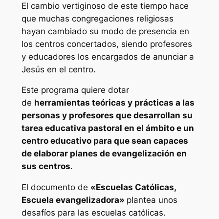
El cambio vertiginoso de este tiempo hace
a
que muchas congregaciones religiosas
t
hayan cambiado su modo de presencia en
r
los centros concertados, siendo profesores
í
y educadores los encargados de anunciar a
c
Jesús en el centro.
u
l
Este programa quiere dotar
a
de
herramientas teóricas y prácticas a las
e
personas y profesores que desarrollan su
n
tarea educativa pastoral en el ámbito e un
"
centro educativo para que sean capaces
P
de elaborar planes de evangelización en
r
sus centros
.
o
g
El documento de
«Escuelas Católicas,
r
Escuela evangelizadora»
plantea unos
a
desafíos para las escuelas católicas.