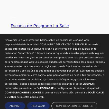
m
a
d
e
Escuela de Posgrado La Salle
E
s
Privacidad
Social
p
Bienvenida/o a la información básica sobre las cookies de la página web
responsabilidad de la entidad: COMUNIDAD DEL CENTRO SUPERIOR. Una cookie o
e
Política de devoluciones y reembolsos
Linkedin
galleta informática es un pequeño archivo de información que se guarda en tu
c
Política de privacidad
Facebook
ordenador, “smartphone” o tableta cada vez que visitas nuestra página web. Algunas
Protección de Datos
Instagram
cookies son nuestras y otras pertenecen a empresas externas que prestan servicios
i
para nuestra página web.Las cookies pueden ser de varios tipos: las cookies técnicas
Política de Cookies
Youtube
a
son necesarias para que nuestra página web pueda funcionar, no necesitan de tu
Sugerencias y Reclamaciones
autorización y son las únicas que tenemos activadas por defecto.El resto de cookies
l
Contacta con nosotros
sirven para mejorar nuestra página, para personalizarla en base a tus preferencias, o
i
para poder mostrarte publicidad ajustada a tus búsquedas, gustos e intereses
z
personales. Puedes aceptar todas estas cookies pulsando el botón
ACEPTAR,
rechazarlas pulsando el botón
RECHAZAR
o configurarlas clicando en el apartado
a
La Salle Escuela de Posgrado. 2024. |
Aviso Legal
|
CONFIGURACIÓN DE COOKIES
.Si quieres más información, consulta la
POLÍTICA DE
c
Términos y Condiciones
.
COOKIES
de nuestra página web.
i
ACEPTAR
RECHAZAR
CONFIGURACIÓN DE COOKIES