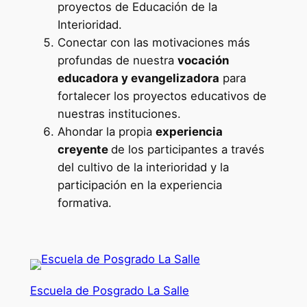
proyectos de Educación de la
E
Interioridad.
x
Conectar con las motivaciones más
p
profundas de nuestra
vocación
e
educadora y evangelizadora
para
r
fortalecer los proyectos educativos de
t
nuestras instituciones.
o
Ahondar la propia
experiencia
e
creyente
de los participantes a través
n
del cultivo de la interioridad y la
E
participación en la experiencia
d
formativa.
u
c
a
c
i
Escuela de Posgrado La Salle
ó