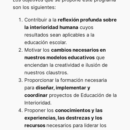
l
son los siguientes:
a
Contribuir a la
reflexión profunda sobre
z
la interioridad humana
cuyos
a
resultados sean aplicables a la
y
educación escolar.
m
Motivar los
cambios necesarios en
a
nuestros modelos educativos
que
t
enciendan la creatividad e ilusión de
r
nuestros claustros.
í
Proporcionar la formación necesaria
c
para
diseñar, implementar y
u
coordinar
proyectos de Educación de la
l
Interioridad.
a
Proponer los
conocimientos y las
e
experiencias, las destrezas y los
n
recursos
necesarios para liderar los
"