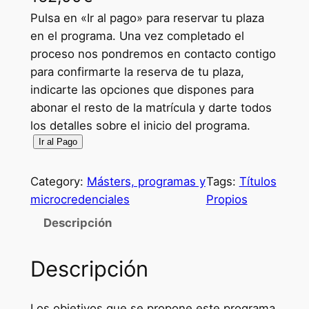
Pulsa en «Ir al pago» para reservar tu plaza
en el programa. Una vez completado el
proceso nos pondremos en contacto contigo
para confirmarte la reserva de tu plaza,
indicarte las opciones que dispones para
abonar el resto de la matrícula y darte todos
los detalles sobre el inicio del programa.
R
Ir al Pago
e
s
Category:
Másters, programas y
Tags:
Títulos
e
microcredenciales
Propios
r
Descripción
v
a
Descripción
d
e
p
Los objetivos que se propone este programa