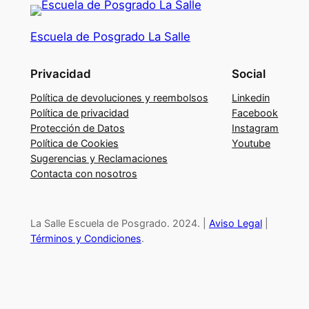
c
i
Escuela de Posgrado La Salle
o
n
Privacidad
Social
e
s
Política de devoluciones y reembolsos
Linkedin
I
Política de privacidad
Facebook
Protección de Datos
Instagram
n
Política de Cookies
Youtube
t
Sugerencias y Reclamaciones
e
Contacta con nosotros
r
p
e
La Salle Escuela de Posgrado. 2024. |
Aviso Legal
|
r
Términos y Condiciones
.
s
o
n