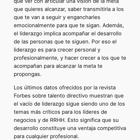
que ver con articular una visión de la meta
a
que quieres alcanzar, saber transmitirla a los
y
que te van a seguir y engancharles
m
emocionalmente para que te sigan. Además,
a
el liderazgo implica acompañar el desarrollo
t
de las personas que te siguen. Por eso el
r
liderazgo es para crecer personal y
í
profesionalmente, y hacer crecer a los que te
c
acompañan para alcanzar la meta te
u
propongas.
l
Los últimos datos ofrecidos por la revista
a
Forbes sobre talento directivo muestran que
e
el vacío de liderazgo sigue siendo uno de los
n
temas más críticos para los líderes de
"
negocios y de RRHH. Esto significa que su
P
desarrollo constituye una ventaja competitiva
r
para cualquier profesional.
o