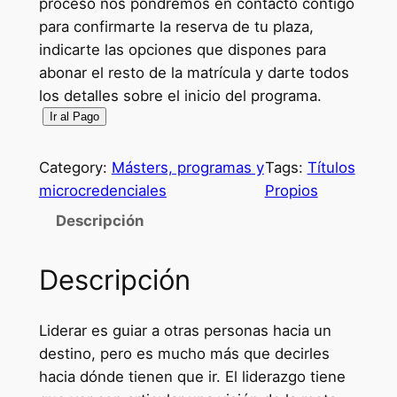
proceso nos pondremos en contacto contigo
para confirmarte la reserva de tu plaza,
indicarte las opciones que dispones para
abonar el resto de la matrícula y darte todos
los detalles sobre el inicio del programa.
R
Ir al Pago
e
s
Category:
Másters, programas y
Tags:
Títulos
e
microcredenciales
Propios
r
Descripción
v
a
Descripción
d
e
p
Liderar es guiar a otras personas hacia un
l
destino, pero es mucho más que decirles
a
hacia dónde tienen que ir. El liderazgo tiene
z