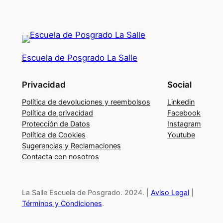
g
r
a
m
Escuela de Posgrado La Salle
a
S
Privacidad
Social
u
p
Política de devoluciones y reembolsos
Linkedin
e
Política de privacidad
Facebook
Protección de Datos
Instagram
r
Política de Cookies
Youtube
i
Sugerencias y Reclamaciones
o
Contacta con nosotros
r
d
e
La Salle Escuela de Posgrado. 2024. |
Aviso Legal
|
L
Términos y Condiciones
.
i