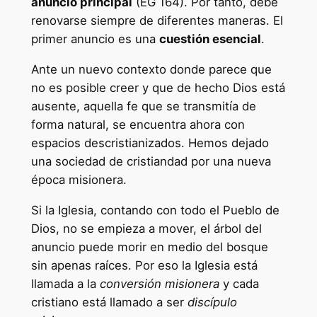
anuncio principal
(EG 164). Por tanto, debe
n
renovarse siempre de diferentes maneras. El
"
primer anuncio es una
cuestión esencial
.
M
Ante un nuevo contexto donde parece que
i
no es posible creer y que de hecho Dios está
c
ausente, aquella fe que se transmitía de
r
forma natural, se encuentra ahora con
o
espacios descristianizados. Hemos dejado
c
una sociedad de cristiandad por una nueva
r
época misionera.
e
d
Si la Iglesia, contando con todo el Pueblo de
e
Dios, no se empieza a mover, el árbol del
n
anuncio puede morir en medio del bosque
c
sin apenas raíces. Por eso la Iglesia está
i
llamada a la
conversión misionera
y cada
a
cristiano está llamado a ser
discípulo
l