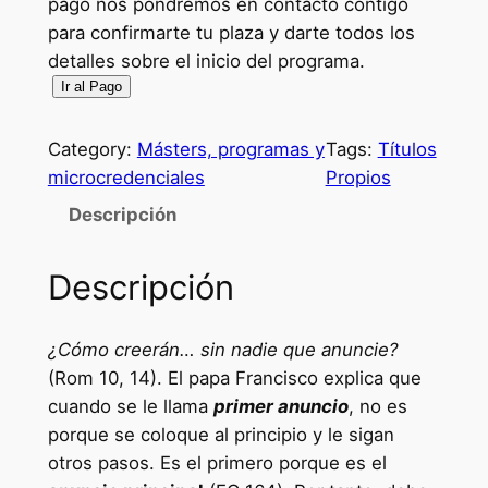
pago nos pondremos en contacto contigo
para confirmarte tu plaza y darte todos los
detalles sobre el inicio del programa.
P
Ir al Pago
a
g
Category:
Másters, programas y
Tags:
Títulos
o
microcredenciales
Propios
y
Descripción
m
a
Descripción
t
r
í
¿Cómo creerán… sin nadie que anuncie?
c
(Rom 10, 14). El papa Francisco explica que
u
cuando se le llama
primer anuncio
, no es
l
porque se coloque al principio y le sigan
a
otros pasos. Es el primero porque es el
e