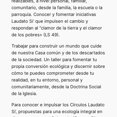
realizables, a nivel personal, familiar,
n
comunitario, desde la familia, la escuela o la
"
parroquia. Conocer y fomentar iniciativas
M
Laudato Si’ que impulsen el cambio y
i
respondan al “clamor de la tierra y el clamor
c
de los pobres» (LS 49).
r
Trabajar para construir un mundo que cuide
o
de nuestra Casa común y de los descartados
c
de la sociedad. Un taller para fomentar tu
r
propia conversión ecológica y discernir sobre
e
cómo te puedes comprometer desde tu
d
realidad, en tu entorno, personal y
e
comunitariamente, desde la Doctrina Social
n
de la Iglesia.
c
i
Para conocer e impulsar los Círculos Laudato
a
Si’, propuestas para una ecología integral en
l