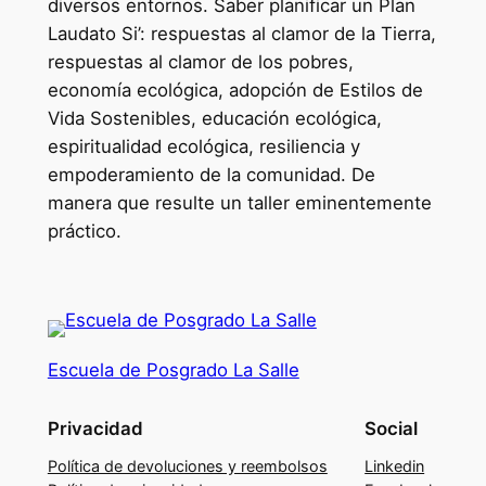
diversos entornos. Saber planificar un Plan
U
Laudato Si’: respuestas al clamor de la Tierra,
n
respuestas al clamor de los pobres,
i
economía ecológica, adopción de Estilos de
v
Vida Sostenibles, educación ecológica,
e
espiritualidad ecológica, resiliencia y
r
empoderamiento de la comunidad. De
s
manera que resulte un taller eminentemente
i
práctico.
t
a
r
i
a
Escuela de Posgrado La Salle
I
n
Privacidad
Social
i
Política de devoluciones y reembolsos
Linkedin
c