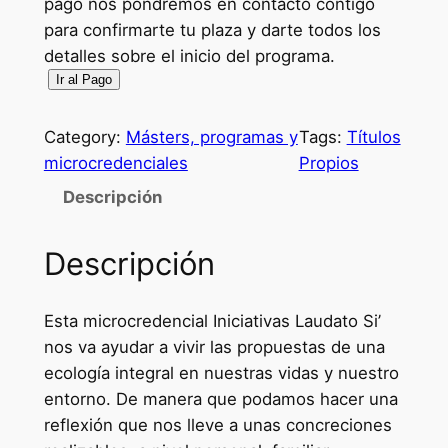
pago nos pondremos en contacto contigo
para confirmarte tu plaza y darte todos los
detalles sobre el inicio del programa.
P
Ir al Pago
a
g
Category:
Másters, programas y
Tags:
Títulos
o
microcredenciales
Propios
y
Descripción
m
a
Descripción
t
r
í
Esta microcredencial Iniciativas Laudato Si’
c
nos va ayudar a vivir las propuestas de una
u
ecología integral en nuestras vidas y nuestro
l
entorno. De manera que podamos hacer una
a
reflexión que nos lleve a unas concreciones
e