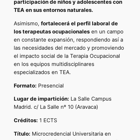
participación de niños y adolescentes con
r
TEA en sus entornos naturales.
i
a
Asimismo,
fortalecerá el perfil laboral de
e
los terapeutas ocupacionales
en un campo
n
en constante expansión, respondiendo así a
I
las necesidades del mercado y promoviendo
n
el impacto social de la Terapia Ocupacional
t
en los equipos multidisciplinares
e
especializados en TEA.
r
v
Formato:
Presencial
e
Lugar de impartición:
La Salle Campus
n
Madrid. c/ La Salle nº 10 (Aravaca)
c
i
Créditos:
1 ECTS
ó
n
Título:
Microcredencial Universitaria en