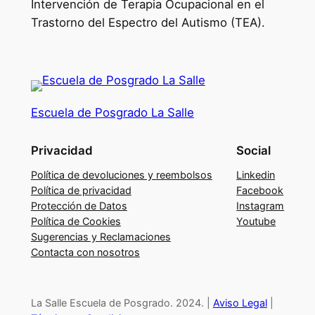
d
Intervención de Terapia Ocupacional en el
e
Trastorno del Espectro del Autismo (TEA).
T
e
r
a
p
Escuela de Posgrado La Salle
i
a
Privacidad
Social
O
Política de devoluciones y reembolsos
Linkedin
c
Política de privacidad
Facebook
u
Protección de Datos
Instagram
p
Política de Cookies
Youtube
Sugerencias y Reclamaciones
a
Contacta con nosotros
c
i
o
La Salle Escuela de Posgrado. 2024. |
Aviso Legal
|
n