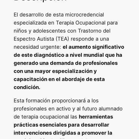
d
e
El desarrollo de esta microcredencial
n
especializada en Terapia Ocupacional para
c
niños y adolescentes con Trastorno del
i
Espectro Autista (TEA) responde a una
a
necesidad urgente:
el aumento significativo
l
de este diagnóstico a nivel mundial que ha
U
generado una demanda de profesionales
n
con una mayor especialización y
i
capacitación en el abordaje de esta
v
condición.
e
Esta formación proporcionará a los
r
profesionales en activo y al futuro alumnado
s
de terapia ocupacional las
herramientas
i
prácticas esenciales para desarrollar
t
intervenciones dirigidas a promover la
a