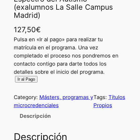
(exalumnos La Salle Campus
Madrid)
127,50
€
Pulsa en «Ir al pago» para realizar tu
matrícula en el programa. Una vez
completado el proceso nos pondremos en
contacto contigo para darte todos los
detalles sobre el inicio del programa.
M
Ir al Pago
i
c
Category:
Másters, programas y
Tags:
Títulos
r
microcredenciales
Propios
o
Descripción
c
r
Descripción
e