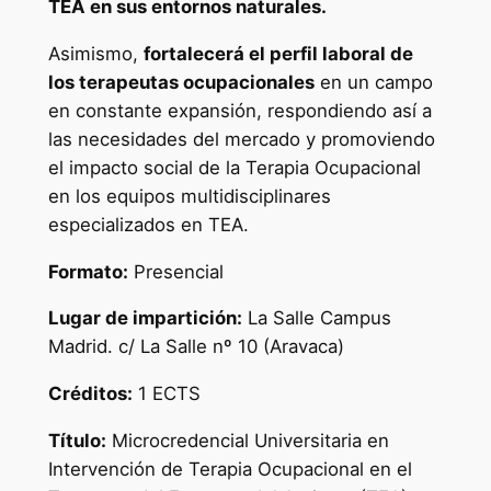
TEA en sus entornos naturales.
i
a
Asimismo,
fortalecerá el perfil laboral de
e
los terapeutas ocupacionales
en un campo
n
en constante expansión, respondiendo así a
I
las necesidades del mercado y promoviendo
n
el impacto social de la Terapia Ocupacional
t
en los equipos multidisciplinares
e
especializados en TEA.
r
v
Formato:
Presencial
e
Lugar de impartición:
La Salle Campus
n
Madrid. c/ La Salle nº 10 (Aravaca)
c
i
Créditos:
1 ECTS
ó
n
Título:
Microcredencial Universitaria en
d
Intervención de Terapia Ocupacional en el