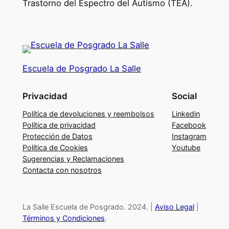
e
Trastorno del Espectro del Autismo (TEA).
T
e
r
a
p
Escuela de Posgrado La Salle
i
a
Privacidad
Social
O
Política de devoluciones y reembolsos
Linkedin
c
Política de privacidad
Facebook
u
Protección de Datos
Instagram
p
Política de Cookies
Youtube
Sugerencias y Reclamaciones
a
Contacta con nosotros
c
i
o
La Salle Escuela de Posgrado. 2024. |
Aviso Legal
|
n
Términos y Condiciones
.
a