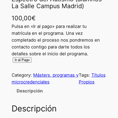
La Salle Campus Madrid)
100,00
€
Pulsa en «Ir al pago» para realizar tu
matrícula en el programa. Una vez
completado el proceso nos pondremos en
contacto contigo para darte todos los
detalles sobre el inicio del programa.
M
Ir al Pago
i
c
Category:
Másters, programas y
Tags:
Títulos
r
microcredenciales
Propios
o
Descripción
c
r
Descripción
e
d