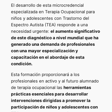
e
El desarrollo de esta microcredencial
n
especializada en Terapia Ocupacional para
c
niños y adolescentes con Trastorno del
i
Espectro Autista (TEA) responde a una
a
necesidad urgente:
el aumento significativo
l
de este diagnóstico a nivel mundial que ha
U
generado una demanda de profesionales
n
con una mayor especialización y
i
capacitación en el abordaje de esta
v
condición.
e
Esta formación proporcionará a los
r
profesionales en activo y al futuro alumnado
s
de terapia ocupacional las
herramientas
i
prácticas esenciales para desarrollar
t
intervenciones dirigidas a promover la
a
participación de niños y adolescentes con
r