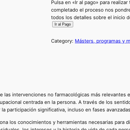
Pulsa en «Ir al pago» para realiza
completado el proceso nos pondre
todos los detalles sobre el inicio 
M
Ir al Pago
i
c
Category:
Másters, programas y m
r
o
c
r
e
d
e
de las intervenciones no farmacológicas más relevantes e
n
cupacional centrada en la persona. A través de los senti
c
 la participación significativa, incluso en fases avanzadas
i
iona los conocimientos y herramientas necesarias para dis
a
siduales, los intereses y la historia de vida de cada per