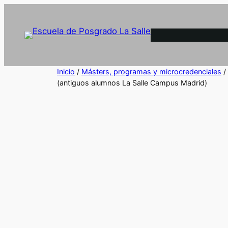
Inicio
/
Másters, programas y microcredenciales
/
(antiguos alumnos La Salle Campus Madrid)