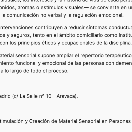
l
 sonidos, aromas o estímulos visuales— se convierte en un
U
, la comunicación no verbal y la regulación emocional.
n
i
intervenciones contribuyen a reducir síntomas conductual
v
s y seguros, tanto en el ámbito domiciliario como instit
e
con los principios éticos y ocupacionales de la disciplina.
r
s
erial sensorial supone ampliar el repertorio terapéutico
i
ento funcional y emocional de las personas con demenci
t
 a lo largo de todo el proceso.
a
r
i
rid (c/ La Salle nº 10 – Aravaca).
a
e
n
stimulación y Creación de Material Sensorial en Person
E
s