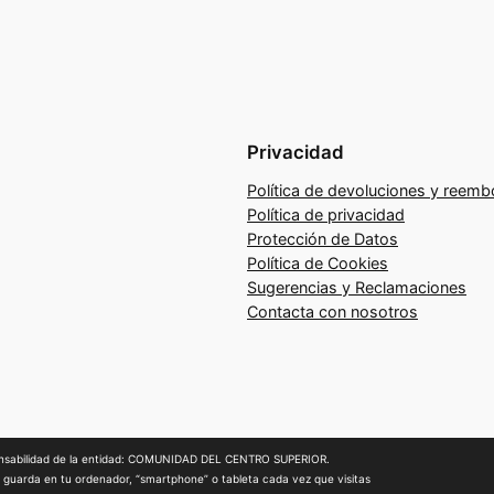
t
i
m
u
l
Privacidad
a
Política de devoluciones y reemb
c
Política de privacidad
i
Protección de Datos
ó
Política de Cookies
n
Sugerencias y Reclamaciones
y
Contacta con nosotros
C
r
e
a
c
sponsabilidad de la entidad: COMUNIDAD DEL CENTRO SUPERIOR.
|
Términos y Condiciones
.
i
 guarda en tu ordenador, “smartphone” o tableta cada vez que visitas