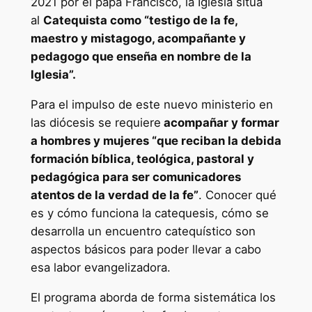
2021 por el papa Francisco, la Iglesia sitúa
a
al
Catequista como “testigo de la fe,
y
maestro y mistagogo, acompañante y
m
pedagogo que enseña en nombre de la
a
Iglesia”.
t
Para el impulso de este nuevo ministerio en
r
las diócesis se requiere
acompañar y formar
í
a hombres y mujeres “que reciban la debida
c
formación bíblica, teológica, pastoral y
u
pedagógica para ser comunicadores
l
atentos de la verdad de la fe”
. Conocer qué
a
es y cómo funciona la catequesis, cómo se
e
desarrolla un encuentro catequístico son
n
aspectos básicos para poder llevar a cabo
"
esa labor evangelizadora.
M
á
El programa aborda de forma sistemática los
s