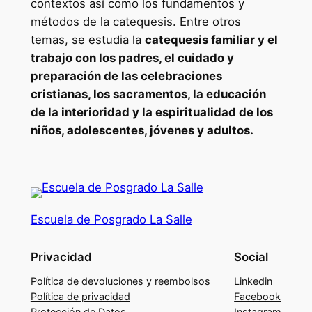
contextos así como los fundamentos y
t
métodos de la catequesis. Entre otros
e
temas, se estudia la
catequesis familiar y el
r
trabajo con los padres, el cuidado y
e
preparación de las celebraciones
n
cristianas, los sacramentos, la educación
E
de la interioridad y la espiritualidad de los
v
niños, adolescentes, jóvenes y adultos.
a
n
g
e
l
Escuela de Posgrado La Salle
i
z
Privacidad
Social
a
Política de devoluciones y reembolsos
Linkedin
c
Política de privacidad
Facebook
i
Protección de Datos
Instagram