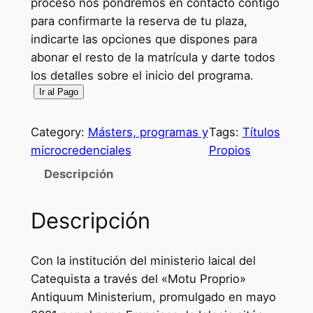
proceso nos pondremos en contacto contigo
para confirmarte la reserva de tu plaza,
indicarte las opciones que dispones para
abonar el resto de la matrícula y darte todos
los detalles sobre el inicio del programa.
R
Ir al Pago
e
s
Category:
Másters, programas y
Tags:
Títulos
e
microcredenciales
Propios
r
Descripción
v
a
Descripción
d
e
p
Con la institución del ministerio laical del
l
Catequista a través del «Motu Proprio»
a
Antiquum Ministerium, promulgado en mayo
z