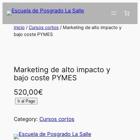
Inicio
/
Cursos cortos
/ Marketing de alto impacto y
bajo coste PYMES
Marketing de alto impacto y
bajo coste PYMES
520,00
€
M
Ir al Pago
a
r
Category:
Cursos cortos
k
e