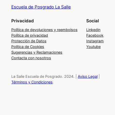
t
Escuela de Posgrado La Salle
i
n
Privacidad
Social
g
d
Política de devoluciones y reembolsos
Linkedin
e
Política de privacidad
Facebook
Protección de Datos
Instagram
a
Política de Cookies
Youtube
l
Sugerencias y Reclamaciones
t
Contacta con nosotros
o
i
m
La Salle Escuela de Posgrado. 2024. |
Aviso Legal
|
p
Términos y Condiciones
.
a
c
t
o