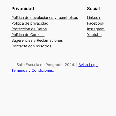
d
Privacidad
Social
o
e
Política de devoluciones y reembolsos
Linkedin
n
Política de privacidad
Facebook
Protección de Datos
Instagram
u
Política de Cookies
Youtube
n
Sugerencias y Reclamaciones
m
Contacta con nosotros
u
n
d
La Salle Escuela de Posgrado. 2024. |
Aviso Legal
|
o
Términos y Condiciones
.
4
.
0
c
a
n