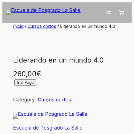
Inicio
/
Cursos cortos
/ Liderando en un mundo 4.0
Liderando en un mundo 4.0
260,00
€
L
Ir al Pago
i
d
Category:
Cursos cortos
e
r
a
Escuela de Posgrado La Salle
n