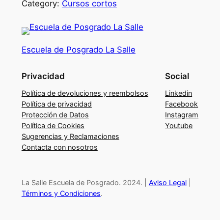
r
Category:
Cursos cortos
n
a
d
Escuela de Posgrado La Salle
a
s
Privacidad
Social
o
n
Política de devoluciones y reembolsos
Linkedin
l
Política de privacidad
Facebook
Protección de Datos
Instagram
i
Política de Cookies
Youtube
n
Sugerencias y Reclamaciones
e
Contacta con nosotros
p
a
r
La Salle Escuela de Posgrado. 2024. |
Aviso Legal
|
a
Términos y Condiciones
.
p
r