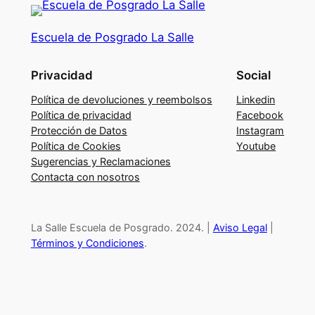
i
ó
Escuela de Posgrado La Salle
n
p
Privacidad
Social
o
s
Política de devoluciones y reembolsos
Linkedin
i
Política de privacidad
Facebook
Protección de Datos
Instagram
t
Política de Cookies
Youtube
i
Sugerencias y Reclamaciones
v
Contacta con nosotros
a
d
e
La Salle Escuela de Posgrado. 2024. |
Aviso Legal
|
c
Términos y Condiciones
.
o
n
f