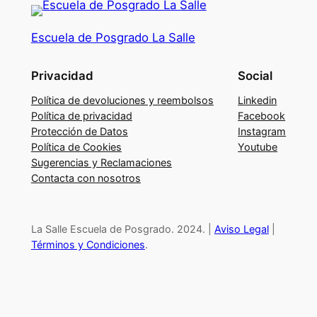
i
ó
Escuela de Posgrado La Salle
n
d
Privacidad
Social
e
l
Política de devoluciones y reembolsos
Linkedin
a
Política de privacidad
Facebook
Protección de Datos
Instagram
i
Política de Cookies
Youtube
n
Sugerencias y Reclamaciones
c
Contacta con nosotros
e
r
t
La Salle Escuela de Posgrado. 2024. |
Aviso Legal
|
i
Términos y Condiciones
.
d
u
m