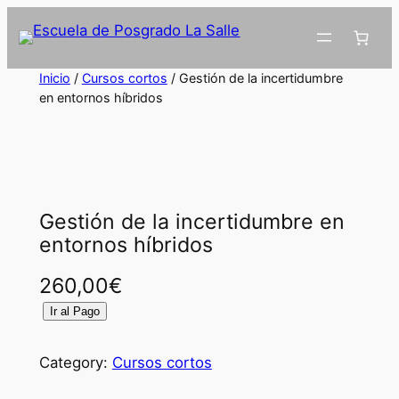
Inicio
/
Cursos cortos
/ Gestión de la incertidumbre
en entornos híbridos
Gestión de la incertidumbre en
entornos híbridos
260,00
€
G
Ir al Pago
e
s
Category:
Cursos cortos
t