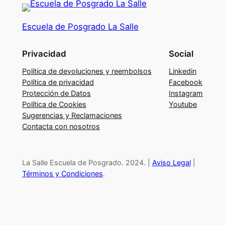
r
a
Escuela de Posgrado La Salle
c
i
Privacidad
Social
ó
n
Política de devoluciones y reembolsos
Linkedin
d
Política de privacidad
Facebook
Protección de Datos
Instagram
e
Política de Cookies
Youtube
v
Sugerencias y Reclamaciones
í
Contacta con nosotros
d
e
o
La Salle Escuela de Posgrado. 2024. |
Aviso Legal
|
s
Términos y Condiciones
.
.
D
e