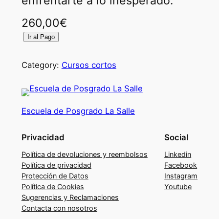
enfrentarte a lo inesperado.
260,00
€
E
Ir al Pago
N
T
Category:
Cursos cortos
R
E
N
Escuela de Posgrado La Salle
A
M
Privacidad
Social
I
E
Política de devoluciones y reembolsos
Linkedin
N
Política de privacidad
Facebook
Protección de Datos
Instagram
T
Política de Cookies
Youtube
O
Sugerencias y Reclamaciones
C
Contacta con nosotros
R