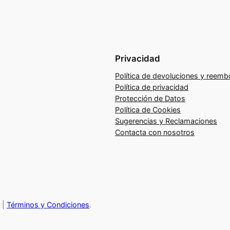
a
d
a
P
Privacidad
r
Política de devoluciones y reemb
e
Política de privacidad
s
Protección de Datos
e
Política de Cookies
n
Sugerencias y Reclamaciones
c
Contacta con nosotros
i
a
l
.
E
|
Términos y Condiciones
.
l
a