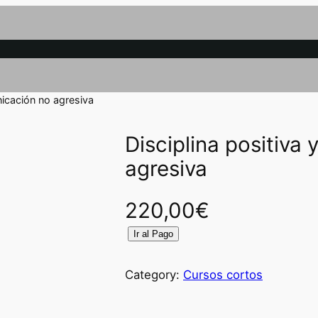
nicación no agresiva
Disciplina positiva
agresiva
220,00
€
D
Ir al Pago
i
s
Category:
Cursos cortos
c
i