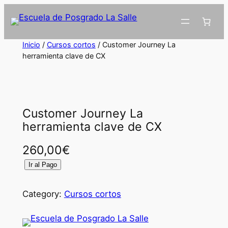
Inicio
/
Cursos cortos
/ Customer Journey La
herramienta clave de CX
Customer Journey La
herramienta clave de CX
260,00
€
C
Ir al Pago
u
s
Category:
Cursos cortos
t
o