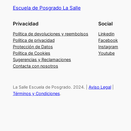
m
Escuela de Posgrado La Salle
e
r
Privacidad
Social
J
o
Política de devoluciones y reembolsos
Linkedin
u
Política de privacidad
Facebook
Protección de Datos
Instagram
r
Política de Cookies
Youtube
n
Sugerencias y Reclamaciones
e
Contacta con nosotros
y
L
a
La Salle Escuela de Posgrado. 2024. |
Aviso Legal
|
h
Términos y Condiciones
.
e
r
r
a