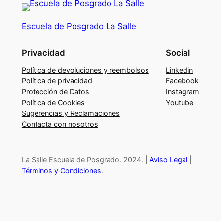
m
e
Escuela de Posgrado La Salle
j
o
Privacidad
Social
r
a
Política de devoluciones y reembolsos
Linkedin
r
Política de privacidad
Facebook
Protección de Datos
Instagram
t
Política de Cookies
Youtube
u
Sugerencias y Reclamaciones
n
Contacta con nosotros
i
v
e
La Salle Escuela de Posgrado. 2024. |
Aviso Legal
|
l
Términos y Condiciones
.
d
e
s