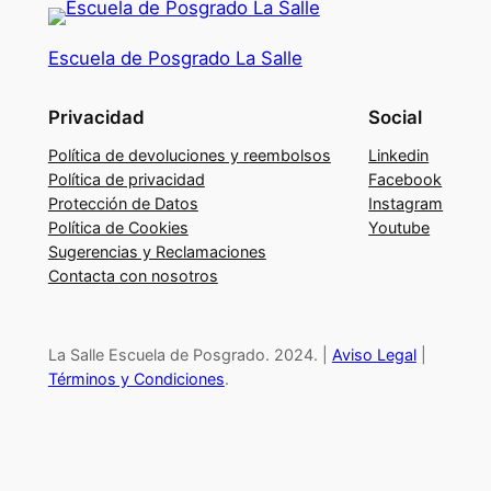
d
e
Escuela de Posgrado La Salle
s
a
Privacidad
Social
r
r
Política de devoluciones y reembolsos
Linkedin
o
Política de privacidad
Facebook
Protección de Datos
Instagram
l
Política de Cookies
Youtube
l
Sugerencias y Reclamaciones
a
Contacta con nosotros
r
u
n
La Salle Escuela de Posgrado. 2024. |
Aviso Legal
|
P
Términos y Condiciones
.
l
a
n