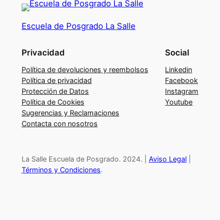
c
o
Escuela de Posgrado La Salle
n
s
Privacidad
Social
t
r
Política de devoluciones y reembolsos
Linkedin
u
Política de privacidad
Facebook
Protección de Datos
Instagram
i
Política de Cookies
Youtube
r
Sugerencias y Reclamaciones
u
Contacta con nosotros
n
a
c
La Salle Escuela de Posgrado. 2024. |
Aviso Legal
|
u
Términos y Condiciones
.
l
t
u